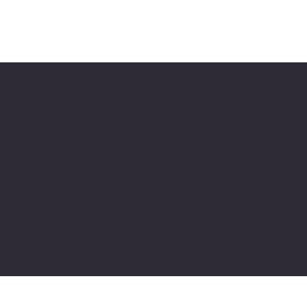
Politiche
FAQ
Politica di rimborso
Termini e condizioni
Gestione dei Cookie
Privacy Policy