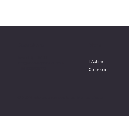
Menu
Dove siamo
Terni (TR) - 05100
L'Autore
info@montagnenelcuore.it
+39 3339639223
Collezioni
© 2024 sito web realizzato da Matteo Cerza