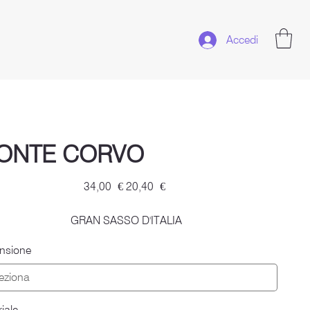
Accedi
ONTE CORVO
Prezzo
Prezzo
34,00 €
20,40 €
originale
scontato
GRAN SASSO D'ITALIA
nsione
iale