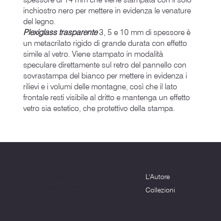
inchiostro nero per mettere in evidenza le venature
del legno.
Plexiglass trasparente
3, 5 e 10 mm di spessore è
un metacrilato rigido di grande durata con effetto
simile al vetro. Viene stampato in modalità
speculare direttamente sul retro del pannello con
sovrastampa del bianco per mettere in evidenza i
rilievi e i volumi delle montagne, così che il lato
frontale resti visibile al dritto e mantenga un effetto
vetro sia estetico, che protettivo della stampa.
Menu
Dove siamo
L'Autore
Terni (TR) - 05100
info@montagnenelcuore.it
Collezioni
+39 3339639223