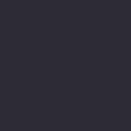
Politiche
Social
Facebook
FAQ
Instagram
Termini e condizioni
Privacy Policy
Politica di rimborso
Gestione dei Cookie
© 2024 sito web realizzato da Matteo
Cerza