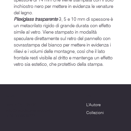
inchiostro nero per mettere in evidenza le venature
del legno.
Plexiglass trasparente
3, 5 e 10 mm di spessore è
un metacrilato rigido di grande durata con effetto
simile al vetro. Viene stampato in modalità
speculare direttamente sul retro del pannello con
sovrastampa del bianco per mettere in evidenza i
rilievi e i volumi delle montagne, così che il lato
frontale resti visibile al dritto e mantenga un effetto
vetro sia estetico, che protettivo della stampa.
Menu
Dove siamo
L'Autore
Terni (TR) - 05100
info@montagnenelcuore.it
Collezioni
+39 3339639223