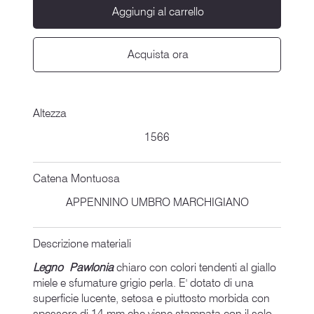
Aggiungi al carrello
Acquista ora
Altezza
1566
Catena Montuosa
APPENNINO UMBRO MARCHIGIANO
Descrizione materiali
Legno Pawlonia
chiaro con colori tendenti al giallo
miele e sfumature grigio perla. E' dotato di una
superficie lucente, setosa e piuttosto morbida con
spessore di 14 mm che viene stampata con il solo