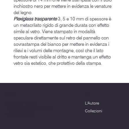
inchiostro nero per mettere in evidenza le venature
del legno.
Plexiglass trasparente
3, 5 e 10 mm di spessore è
un metacrilato rigido di grande durata con effetto
simile al vetro. Viene stampato in modalità
speculare direttamente sul retro del pannello con
sovrastampa del bianco per mettere in evidenza i
rilievi e i volumi delle montagne, così che il lato
frontale resti visibile al dritto e mantenga un effetto
vetro sia estetico, che protettivo della stampa.
Menu
Dove siamo
L'Autore
Terni (TR) - 05100
info@montagnenelcuore.it
Collezioni
+39 3339639223