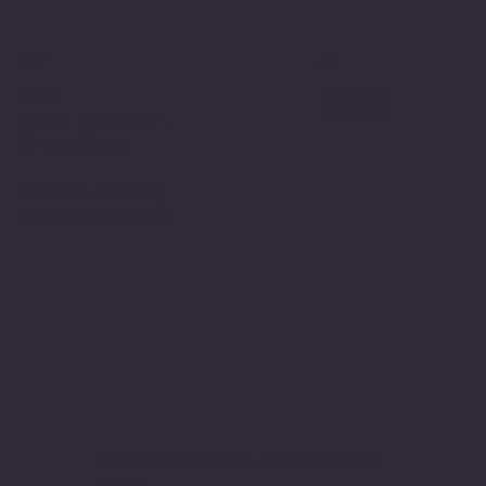
Politiche
Social
Facebook
FAQ
Instagram
Termini e condizioni
Privacy Policy
Politica di rimborso
Gestione dei Cookie
© 2024 sito web realizzato da Matteo
Cerza