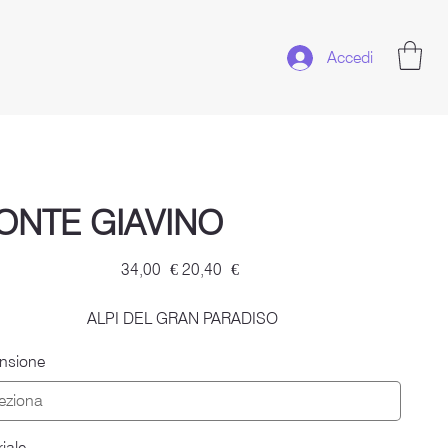
Accedi
ONTE GIAVINO
Prezzo
Prezzo
34,00 €
20,40 €
originale
scontato
ALPI DEL GRAN PARADISO
nsione
iale