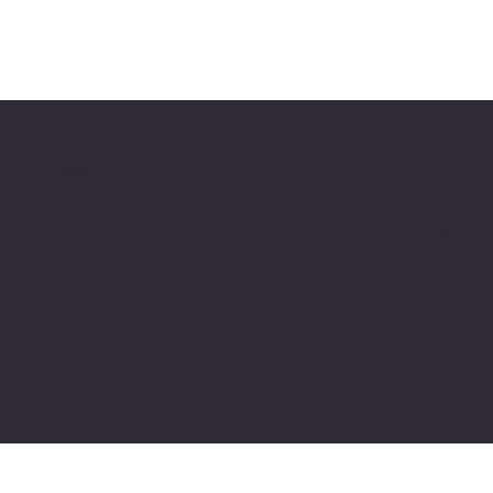
Politiche
FAQ
Politica di rimborso
Termini e condizioni
Gestione dei Cookie
Privacy Policy