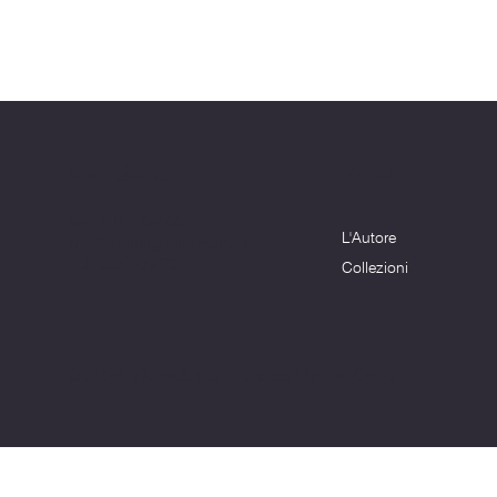
Menu
Dove siamo
Terni (TR) - 05100
L'Autore
info@montagnenelcuore.it
+39 3339639223
Collezioni
© 2024 sito web realizzato da Matteo Cerza