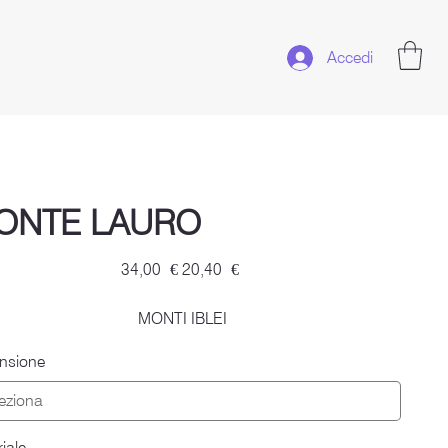
Accedi
ONTE LAURO
Prezzo
Prezzo
34,00 €
20,40 €
originale
scontato
MONTI IBLEI
nsione
iale