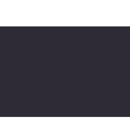
Politiche
FAQ
Politica di rimborso
Termini e condizioni
Gestione dei Cookie
Privacy Policy