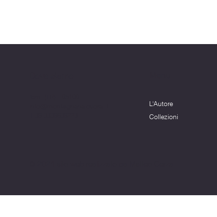
Menu
Dove siamo
Terni (TR) - 05100
L'Autore
info@montagnenelcuore.it
+39 3339639223
Collezioni
© 2024 sito web realizzato da Matteo Cerza