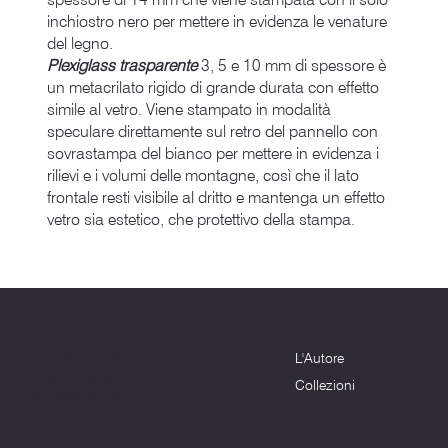
inchiostro nero per mettere in evidenza le venature
del legno.
Plexiglass trasparente
3, 5 e 10 mm di spessore è
un metacrilato rigido di grande durata con effetto
simile al vetro. Viene stampato in modalità
speculare direttamente sul retro del pannello con
sovrastampa del bianco per mettere in evidenza i
rilievi e i volumi delle montagne, così che il lato
frontale resti visibile al dritto e mantenga un effetto
vetro sia estetico, che protettivo della stampa.
Menu
Dove siamo
L'Autore
Terni (TR) - 05100
info@montagnenelcuore.it
Collezioni
+39 3339639223