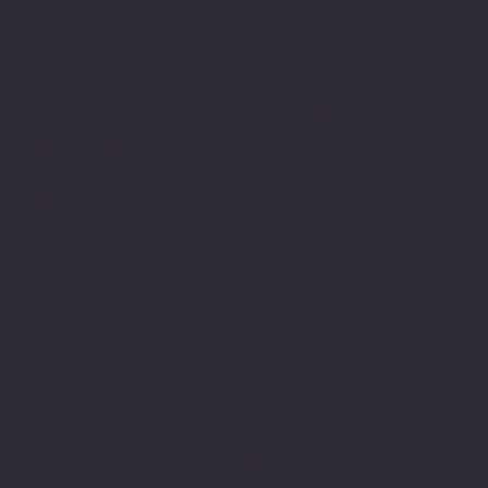
Politiche
Social
Facebook
FAQ
Instagram
Termini e condizioni
Privacy Policy
Politica di rimborso
Gestione dei Cookie
© 2024 sito web realizzato da Matteo
Cerza