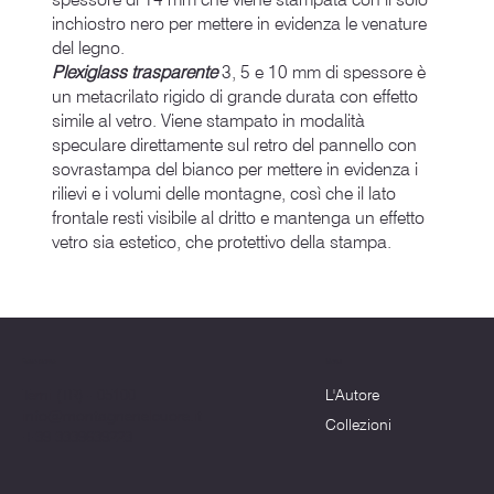
inchiostro nero per mettere in evidenza le venature
del legno.
Plexiglass trasparente
3, 5 e 10 mm di spessore è
un metacrilato rigido di grande durata con effetto
simile al vetro. Viene stampato in modalità
speculare direttamente sul retro del pannello con
sovrastampa del bianco per mettere in evidenza i
rilievi e i volumi delle montagne, così che il lato
frontale resti visibile al dritto e mantenga un effetto
vetro sia estetico, che protettivo della stampa.
Menu
Dove siamo
L'Autore
Terni (TR) - 05100
info@montagnenelcuore.it
Collezioni
+39 3339639223