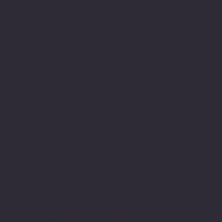
Politiche
Social
Facebook
FAQ
Instagram
Termini e condizioni
Privacy Policy
Politica di rimborso
Gestione dei Cookie
© 2024 sito web realizzato da Matteo
Cerza