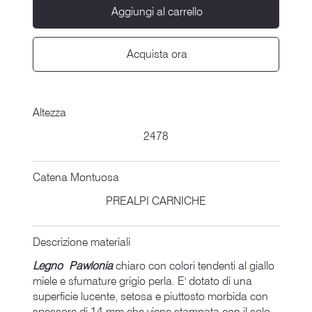
Aggiungi al carrello
Acquista ora
Altezza
2478
Catena Montuosa
PREALPI CARNICHE
Descrizione materiali
Legno Pawlonia
chiaro con colori tendenti al giallo
miele e sfumature grigio perla. E' dotato di una
superficie lucente, setosa e piuttosto morbida con
spessore di 14 mm che viene stampata con il solo