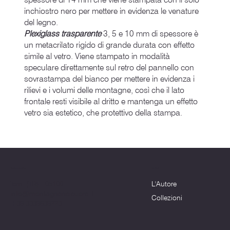
inchiostro nero per mettere in evidenza le venature
del legno.
Plexiglass trasparente
3, 5 e 10 mm di spessore è
un metacrilato rigido di grande durata con effetto
simile al vetro. Viene stampato in modalità
speculare direttamente sul retro del pannello con
sovrastampa del bianco per mettere in evidenza i
rilievi e i volumi delle montagne, così che il lato
frontale resti visibile al dritto e mantenga un effetto
vetro sia estetico, che protettivo della stampa.
Menu
Dove siamo
L'Autore
Terni (TR) - 05100
info@montagnenelcuore.it
Collezioni
+39 3339639223