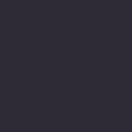
Politiche
Social
Facebook
FAQ
Instagram
Termini e condizioni
Privacy Policy
Politica di rimborso
Gestione dei Cookie
© 2024 sito web realizzato da Matteo
Cerza