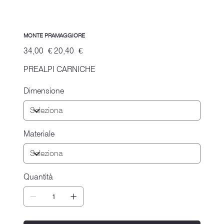
MONTE PRAMAGGIORE
Prezzo
Prezzo
34,00 €
20,40 €
originale
scontato
PREALPI CARNICHE
Dimensione
Materiale
Quantità