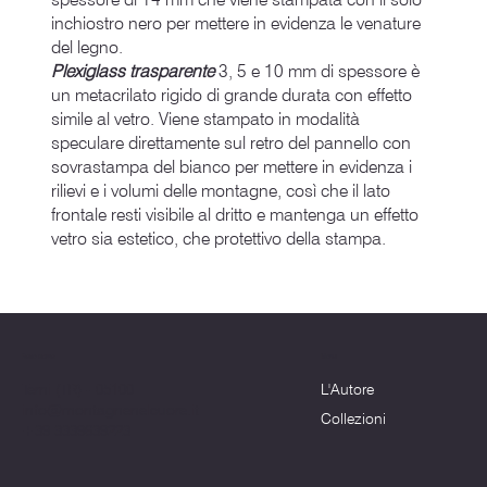
inchiostro nero per mettere in evidenza le venature
del legno.
Plexiglass trasparente
3, 5 e 10 mm di spessore è
un metacrilato rigido di grande durata con effetto
simile al vetro. Viene stampato in modalità
speculare direttamente sul retro del pannello con
sovrastampa del bianco per mettere in evidenza i
rilievi e i volumi delle montagne, così che il lato
frontale resti visibile al dritto e mantenga un effetto
vetro sia estetico, che protettivo della stampa.
Menu
Dove siamo
L'Autore
Terni (TR) - 05100
info@montagnenelcuore.it
Collezioni
+39 3339639223