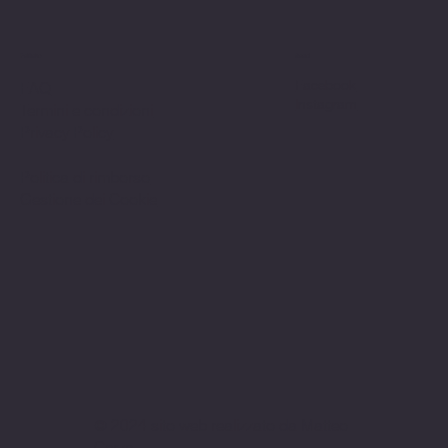
Politiche
Social
Facebook
FAQ
Instagram
Termini e condizioni
Privacy Policy
Politica di rimborso
Gestione dei Cookie
© 2024 sito web realizzato da Matteo
Cerza