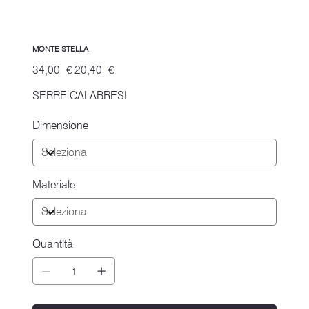
MONTE STELLA
Prezzo
Prezzo
34,00 €
20,40 €
originale
scontato
SERRE CALABRESI
Dimensione
Materiale
Quantità