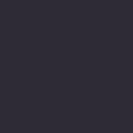
Politiche
Social
Facebook
FAQ
Instagram
Termini e condizioni
Privacy Policy
Politica di rimborso
Gestione dei Cookie
© 2024 sito web realizzato da Matteo
Cerza