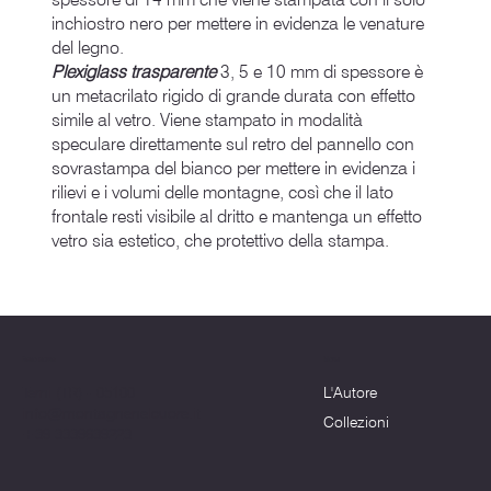
inchiostro nero per mettere in evidenza le venature
del legno.
Plexiglass trasparente
3, 5 e 10 mm di spessore è
un metacrilato rigido di grande durata con effetto
simile al vetro. Viene stampato in modalità
speculare direttamente sul retro del pannello con
sovrastampa del bianco per mettere in evidenza i
rilievi e i volumi delle montagne, così che il lato
frontale resti visibile al dritto e mantenga un effetto
vetro sia estetico, che protettivo della stampa.
Menu
Dove siamo
L'Autore
Terni (TR) - 05100
info@montagnenelcuore.it
Collezioni
+39 3339639223