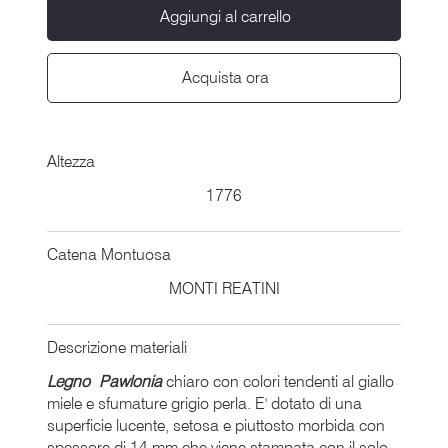
Aggiungi al carrello
Acquista ora
Altezza
1776
Catena Montuosa
MONTI REATINI
Descrizione materiali
Legno Pawlonia
chiaro con colori tendenti al giallo
miele e sfumature grigio perla. E' dotato di una
superficie lucente, setosa e piuttosto morbida con
spessore di 14 mm che viene stampata con il solo