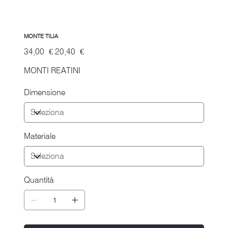
MONTE TILIA
Prezzo
Prezzo
34,00 €
20,40 €
originale
scontato
MONTI REATINI
Dimensione
Materiale
Quantità