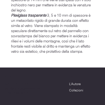
inchiostro nero per mettere in evidenza le venature
del legno.
Plexiglass trasparente
3, 5 e 10 mm di spessore è
un metacrilato rigido di grande durata con effetto
simile al vetro. Viene stampato in modalità
speculare direttamente sul retro del pannello con
sovrastampa del bianco per mettere in evidenza i
rilievi e i volumi delle montagne, così che il lato
frontale resti visibile al dritto e mantenga un effetto
vetro sia estetico, che protettivo della stampa.
Menu
Dove siamo
L'Autore
Terni (TR) - 05100
info@montagnenelcuore.it
Collezioni
+39 3339639223