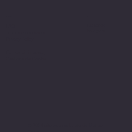
Politiche
Social
Facebook
FAQ
Instagram
Termini e condizioni
Privacy Policy
Politica di rimborso
Gestione dei Cookie
© 2024 sito web realizzato da Matteo
Cerza