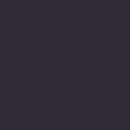
Politiche
Social
Facebook
FAQ
Instagram
Termini e condizioni
Privacy Policy
Politica di rimborso
Gestione dei Cookie
© 2024 sito web realizzato da Matteo
Cerza