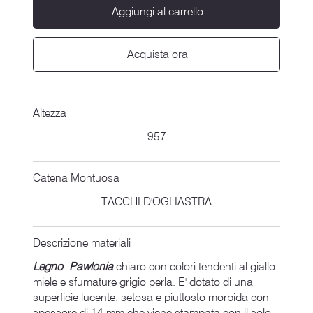
Aggiungi al carrello
Acquista ora
Altezza
957
Catena Montuosa
TACCHI D'OGLIASTRA
Descrizione materiali
Legno Pawlonia
chiaro con colori tendenti al giallo
miele e sfumature grigio perla. E' dotato di una
superficie lucente, setosa e piuttosto morbida con
spessore di 14 mm che viene stampata con il solo