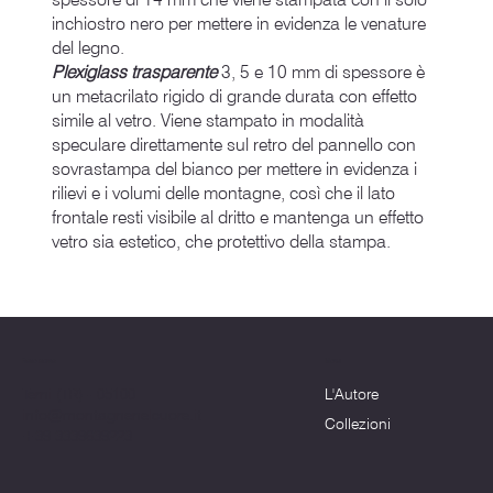
inchiostro nero per mettere in evidenza le venature
del legno.
Plexiglass trasparente
3, 5 e 10 mm di spessore è
un metacrilato rigido di grande durata con effetto
simile al vetro. Viene stampato in modalità
speculare direttamente sul retro del pannello con
sovrastampa del bianco per mettere in evidenza i
rilievi e i volumi delle montagne, così che il lato
frontale resti visibile al dritto e mantenga un effetto
vetro sia estetico, che protettivo della stampa.
Menu
Dove siamo
L'Autore
Terni (TR) - 05100
info@montagnenelcuore.it
Collezioni
+39 3339639223