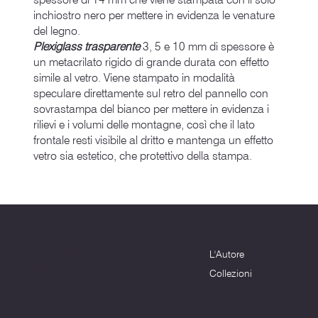
inchiostro nero per mettere in evidenza le venature
del legno.
Plexiglass trasparente
3, 5 e 10 mm di spessore è
un metacrilato rigido di grande durata con effetto
simile al vetro. Viene stampato in modalità
speculare direttamente sul retro del pannello con
sovrastampa del bianco per mettere in evidenza i
rilievi e i volumi delle montagne, così che il lato
frontale resti visibile al dritto e mantenga un effetto
vetro sia estetico, che protettivo della stampa.
Menu
Dove siamo
L'Autore
Terni (TR) - 05100
info@montagnenelcuore.it
Collezioni
+39 3339639223