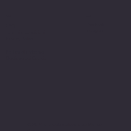
Politiche
Social
Facebook
FAQ
Instagram
Termini e condizioni
Privacy Policy
Politica di rimborso
Gestione dei Cookie
© 2024 sito web realizzato da Matteo
Cerza