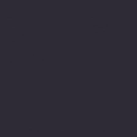
Politiche
Social
Facebook
FAQ
Instagram
Termini e condizioni
Privacy Policy
Politica di rimborso
Gestione dei Cookie
© 2024 sito web realizzato da Matteo
Cerza