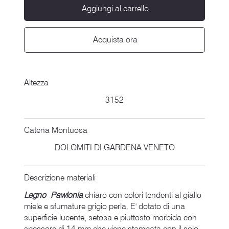
Aggiungi al carrello
Acquista ora
Altezza
3152
Catena Montuosa
DOLOMITI DI GARDENA VENETO
Descrizione materiali
Legno Pawlonia
chiaro con colori tendenti al giallo
miele e sfumature grigio perla. E' dotato di una
superficie lucente, setosa e piuttosto morbida con
spessore di 14 mm che viene stampata con il solo