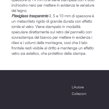
inchiostro nero per mettere in evidenza le venature
del legno.
Plexiglass trasparente
3, 5 e 10 mm di spessore è
un metacrilato rigido di grande durata con effetto
simile al vetro. Viene stampato in modalità
speculare direttamente sul retro del pannello con
sovrastampa del bianco per mettere in evidenza i
rilievi e i volumi delle montagne, così che il lato
frontale resti visibile al dritto e mantenga un effetto
vetro sia estetico, che protettivo della stampa.
Menu
Dove siamo
L'Autore
Terni (TR) - 05100
info@montagnenelcuore.it
Collezioni
+39 3339639223