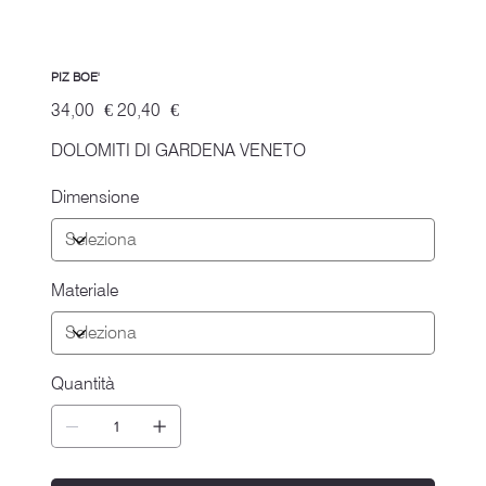
PIZ BOE'
Prezzo
Prezzo
34,00 €
20,40 €
originale
scontato
DOLOMITI DI GARDENA VENETO
Dimensione
Materiale
Quantità