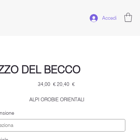
Accedi
IZZO DEL BECCO
Prezzo
Prezzo
34,00 €
20,40 €
originale
scontato
ALPI OROBIE ORIENTALI
nsione
iale