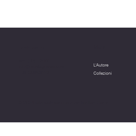
Menu
Dove siamo
Terni (TR) - 05100
L'Autore
info@montagnenelcuore.it
+39 3339639223
Collezioni
© 2024 sito web realizzato da Matteo Cerza