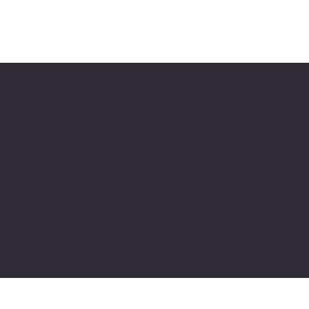
Politiche
FAQ
Politica di rimborso
Termini e condizioni
Gestione dei Cookie
Privacy Policy