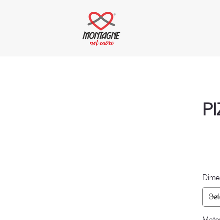
P
Dime
Mater