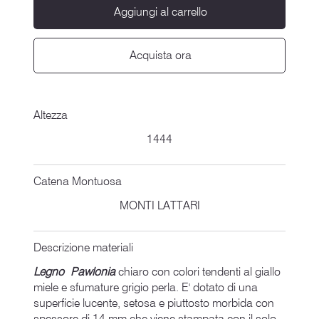
Aggiungi al carrello
Acquista ora
Altezza
1444
Catena Montuosa
MONTI LATTARI
Descrizione materiali
Legno Pawlonia
chiaro con colori tendenti al giallo
miele e sfumature grigio perla. E' dotato di una
superficie lucente, setosa e piuttosto morbida con
spessore di 14 mm che viene stampata con il solo