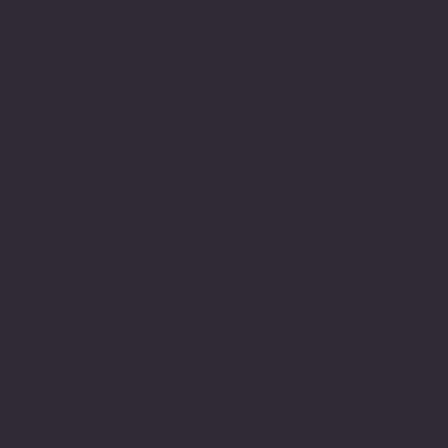
Politiche
Social
Facebook
FAQ
Instagram
Termini e condizioni
Privacy Policy
Politica di rimborso
Gestione dei Cookie
© 2024 sito web realizzato da Matteo
Cerza