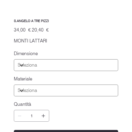
S.ANGELO A TRE PIZZI
Prezzo
Prezzo
34,00 €
20,40 €
originale
scontato
MONTI LATTARI
Dimensione
Materiale
Quantità