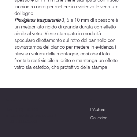
inchiostro nero per mettere in evidenza le venature
del legno.
Plexiglass trasparente
3, 5 e 10 mm di spessore è
un metacrilato rigido di grande durata con effetto
simile al vetro. Viene stampato in modalità
speculare direttamente sul retro del pannello con
sovrastampa del bianco per mettere in evidenza i
rilievi e i volumi delle montagne, così che il lato
frontale resti visibile al dritto e mantenga un effetto
vetro sia estetico, che protettivo della stampa.
Menu
Dove siamo
L'Autore
Terni (TR) - 05100
info@montagnenelcuore.it
Collezioni
+39 3339639223