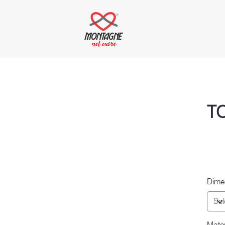
T
Dime
Mater