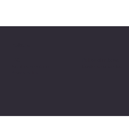
Politiche
FAQ
Politica di rimborso
Termini e condizioni
Gestione dei Cookie
Privacy Policy