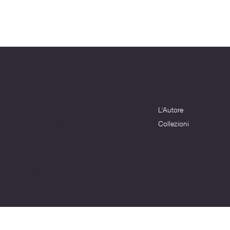
Menu
Dove siamo
Terni (TR) - 05100
L'Autore
info@montagnenelcuore.it
+39 3339639223
Collezioni
© 2024 sito web realizzato da Matteo Cerza