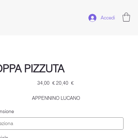
Accedi
OPPA PIZZUTA
Prezzo
Prezzo
34,00 €
20,40 €
originale
scontato
APPENNINO LUCANO
nsione
iale